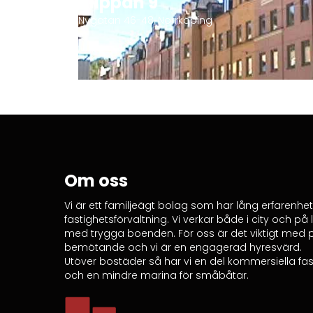
Klippan 9
Nygatan 46-48, Norrköping
Om oss
Vi är ett familjeägt bolag som har lång erfarenhe
fastighetsförvaltning. Vi verkar både i city och p
med trygga boenden. För oss är det viktigt med p
bemötande och vi är en engagerad hyresvärd.
Utöver bostäder så har vi en del kommersiella fas
och en mindre marina för småbåtar.