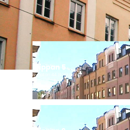
Ta en titt på våra fasti
Klicka på en av fastigheterna för mer information.
Klippan 5
Nygatan 44, Norrköping