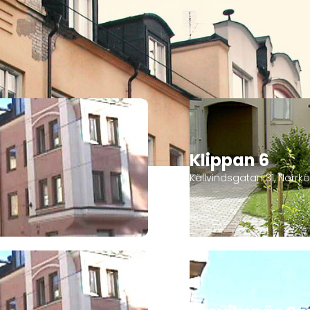
gheter
Klippan 6
Källvindsgatan 31, Norrk