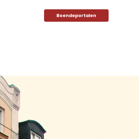
 oss
Kontakt
Boendeportalen
Våra fastigheter