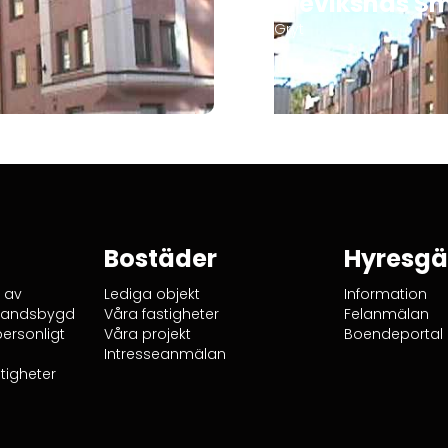
Breviksnäs 
Gryt
Bostäder
Hyresgä
t av
Lediga objekt
Information
å landsbygd
Våra fastigheter
Felanmälan
ersonligt
Våra projekt
Boendeportal
Intresseanmälan
tigheter