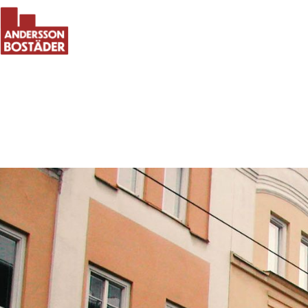
Bostäder
Hyresgäst
Om